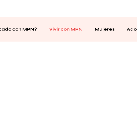
icado con MPN?
Vivir con MPN
Mujeres
Ado
sayos Clínicos
Wellbeing
Dietario Desayuno