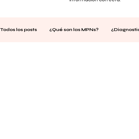
Todos los posts
¿Qué son las MPNs?
¿Diagnost
Notícias sobre la MPN
Historias de MPN
En
Días mundiales