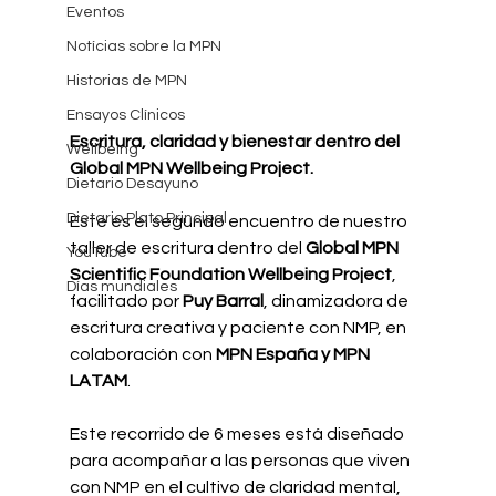
Eventos
Notícias sobre la MPN
Historias de MPN
Ensayos Clínicos
Escritura, claridad y bienestar dentro del 
Wellbeing
Global MPN Wellbeing Project.
Dietario Desayuno
Dietario Plato Principal
Este es el segundo encuentro de nuestro 
taller de escritura dentro del 
Global MPN 
YouTube
Scientific Foundation Wellbeing Project
, 
Días mundiales
facilitado por 
Puy Barral
, dinamizadora de 
escritura creativa y paciente con NMP, en 
colaboración con 
MPN España y MPN 
LATAM
.
Este recorrido de 6 meses está diseñado 
para acompañar a las personas que viven 
con NMP en el cultivo de claridad mental, 