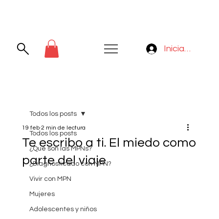
Iniciar sesión
Todos los posts
19 feb
2 min de lectura
Todos los posts
Te escribo a ti. El miedo como
¿Qué son las MPNs?
parte del viaje
¿Diagnosticado con MPN?
Vivir con MPN
Mujeres
Adolescentes y niños