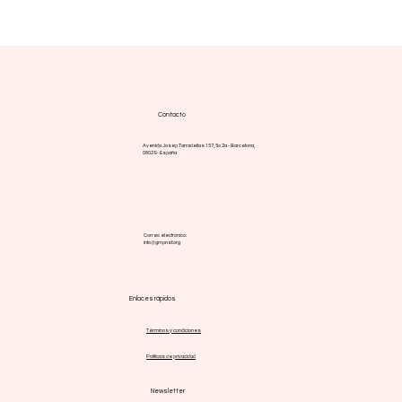
Yoga, bienestar y MPN: una práctica
complementaria con base científica
Contacto
Avenida Josep Tarradellas 157, 5o 2a - Barcelona,
08029 - España
Correo electrónico:
info@gmpnsf.org
Enlaces rápidos
Términos y condiciones
Políticas de privacidad
Newsletter