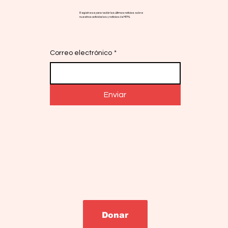
Regístrese para recibir las últimas noticias sobre
nuestras actividades y noticias de MPN.
Correo electrónico
*
Enviar
Donar