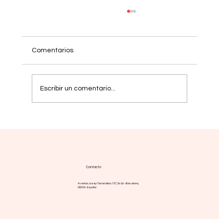
Comentarios
Escribir un comentario...
Yoga, bienestar y MPN: una práctica
complementaria con base científica
Contacto
Avenida Josep Tarradellas 157, 5o 2a - Barcelona,
08029 - España