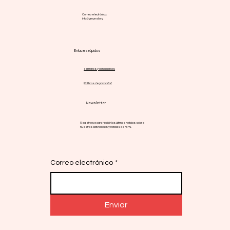
Correo electrónico:
info@gmpnsf.org
Enlaces rápidos
Términos y condiciones
Políticas de privacidad
Newsletter
Regístrese para recibir las últimas noticias sobre
nuestras actividades y noticias de MPN.
Correo electrónico
*
Enviar