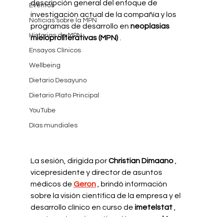
descripción general del enfoque de 
Eventos
investigación actual de la compañía y los 
Notícias sobre la MPN
programas de desarrollo en
neoplasias 
Historias de MPN
mieloproliferativas (MPN)
.
Ensayos Clínicos
Wellbeing
Dietario Desayuno
Dietario Plato Principal
YouTube
Días mundiales
La sesión, dirigida por
Christian Dimaano
, 
vicepresidente y director de asuntos 
médicos de
Geron
, brindó información 
sobre la visión científica de la empresa y el 
desarrollo clínico en curso de
imetelstat
, 