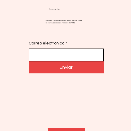
Newsletter
Regístrese para recibir las últimas noticias sobre
nuestras actividades y noticias de MPN.
Correo electrónico
*
Enviar