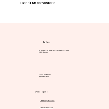
Escribir un comentario...
Yoga, bienestar y MPN: una práctica
complementaria con base científica
Contacto
Avenida Josep Tarradellas 157, 5o 2a - Barcelona,
08029 - España
Correo electrónico:
info@gmpnsf.org
Enlaces rápidos
Términos y condiciones
Políticas de privacidad