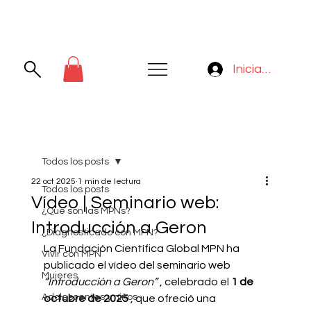
Iniciar sesión
Todos los posts
22 oct 2025
1 min de lectura
Todos los posts
Vídeo | Seminario web:
¿Qué son las MPNs?
Introducción a Geron
¿Diagnosticado con MPN?
La Fundación Científica Global MPN ha 
Vivir con MPN
publicado el vídeo del seminario web
Mujeres
“Introducción a Geron”
, celebrado el
1 de 
Adolescentes y niños
octubre de 2025
, que ofreció una 