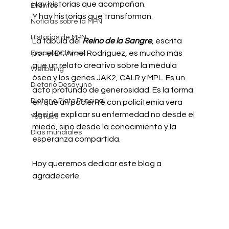
Hay historias que acompañan.
Eventos
Y hay historias que transforman.
Notícias sobre la MPN
Historias de MPN
La fábula del 
Reino de la Sangre
, escrita 
por el Dr. Arnel Rodríguez, es mucho más 
Ensayos Clínicos
que un relato creativo sobre la médula 
Wellbeing
ósea y los genes JAK2, CALR y MPL. Es un 
Dietario Desayuno
acto profundo de generosidad. Es la forma 
Dietario Plato Principal
en que un paciente con policitemia vera 
decide explicar su enfermedad no desde el 
YouTube
miedo, sino desde la conocimiento y la 
Días mundiales
esperanza compartida.
Hoy queremos dedicar este blog a 
agradecerle.