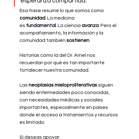
esperanza compartida.”
Esa frase resume lo que somos como 
comunidad
.
 La
medicina 
es
fundamental
.
 La
 c
iencia 
avanza
. Pero el 
acompañamiento, la información y la 
comunidad también 
sostienen
.
Historias como la del Dr. Arnel nos 
recuerdan por qué es tan importante 
fortalecer nuestra comunidad.
Las 
neoplasias mieloproliferativas 
siguen 
siendo enfermedades poco conocidas, 
con necesidades médicas y sociales 
importantes, especialmente en países 
donde el acceso a tratamientos y recursos 
es limitado.
Si deseas apoyar: