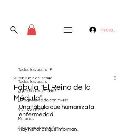
Iniciar sesión
Todos los posts
28 feb
3 min de lectura
Todos los posts
Fábula "El Reino de la
¿Qué son las MPNs?
Médula"
¿Diagnosticado con MPN?
Una fábula que humaniza la 
Vivir con MPN
enfermedad 
Mujeres
Adolescentes y niños
Hay historias que informan.