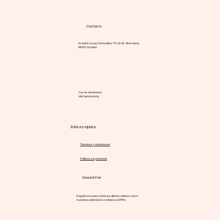
Contacto
Avenida Josep Tarradellas 157, 5o 2a - Barcelona,
08029 - España
Correo electrónico:
info@gmpnsf.org
Enlaces rápidos
Términos y condiciones
Políticas de privacidad
Newsletter
Regístrese para recibir las últimas noticias sobre
nuestras actividades y noticias de MPN.