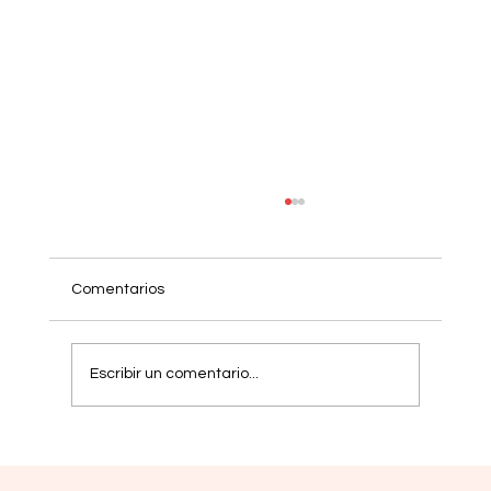
Comentarios
Escribir un comentario...
Una joven alza la voz por las personas
con MPN en Latinoamérica